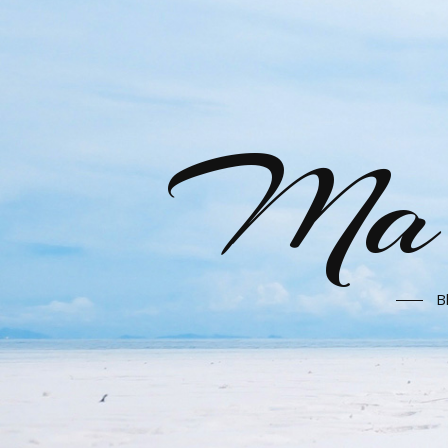
Ma l
B