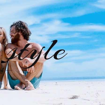
style
le