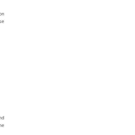
Bon
 se
nd
ne