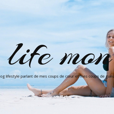
ife mon 
log lifestyle parlant de mes coups de cœur et mes coups de gueu