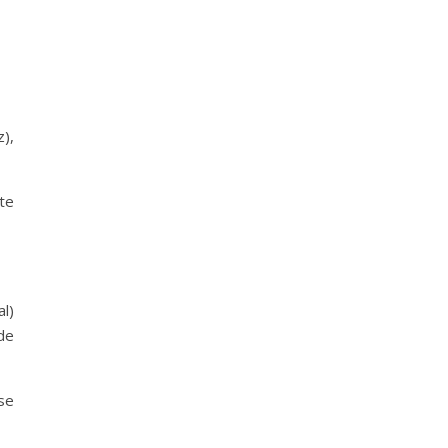
z),
te
al)
de
se