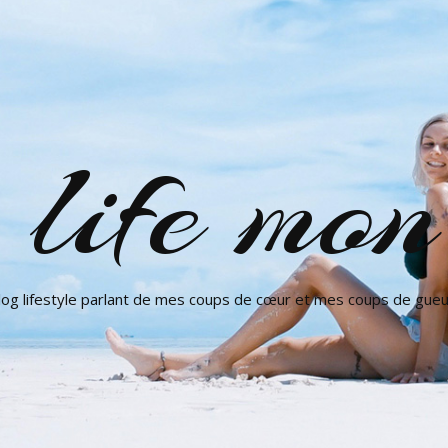
ife mon 
log lifestyle parlant de mes coups de cœur et mes coups de gueu