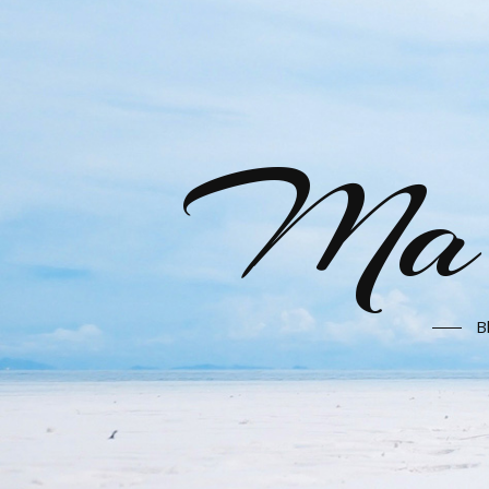
Ma l
B