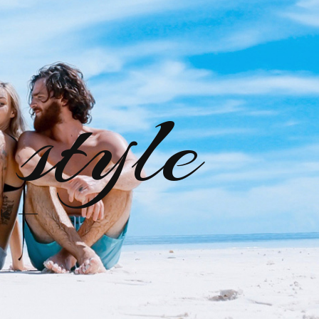
style
le