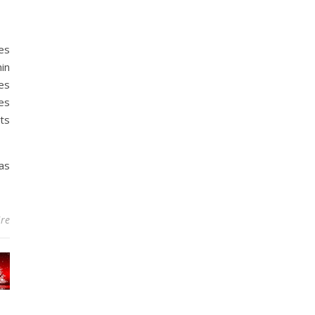
es
in
es
es
ts
pas
re