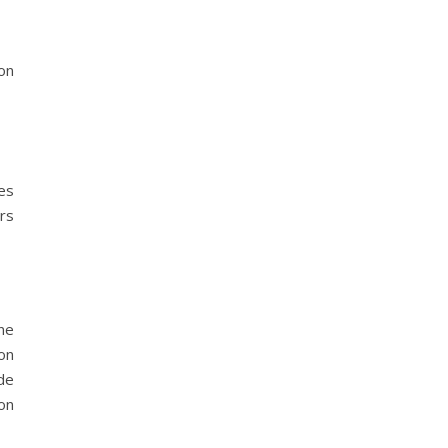
on
es
rs
 ne
on
de
son