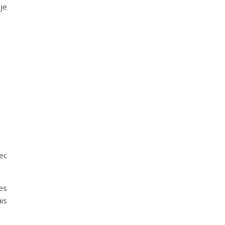
 je
vec
tes
ais