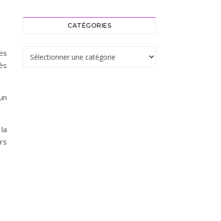
CATÉGORIES
Catégories
es
rès
un
 la
urs