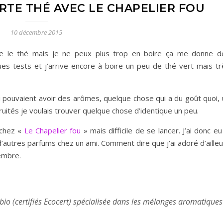
TE THÉ AVEC LE CHAPELIER FOU
10 décembre 2015
me le thé mais je ne peux plus trop en boire ça me donne d
lques tests et j’arrive encore à boire un peu de thé vert mais t
i pouvaient avoir des arômes, quelque chose qui a du goût quoi, 
uités je voulais trouver quelque chose d’identique un peu.
 chez «
Le Chapelier fou
» mais difficile de se lancer. J’ai donc eu
d’autres parfums chez un ami. Comment dire que j’ai adoré d’aille
embre.
bio (certifiés Ecocert) spécialisée dans les mélanges aromatiques