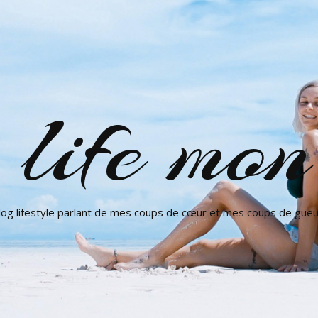
ife mon 
log lifestyle parlant de mes coups de cœur et mes coups de gueu