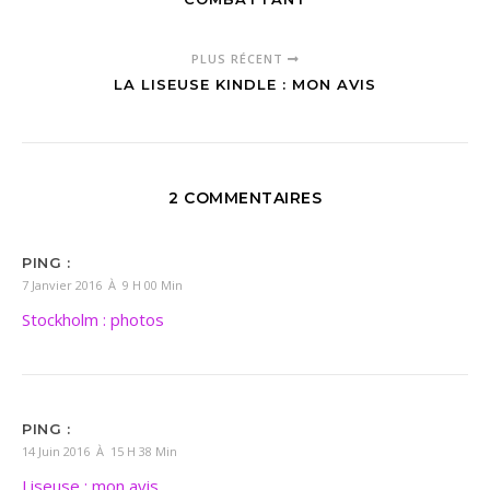
PLUS RÉCENT
LA LISEUSE KINDLE : MON AVIS
2 COMMENTAIRES
PING :
7 Janvier 2016 À 9 H 00 Min
Stockholm : photos
PING :
14 Juin 2016 À 15 H 38 Min
Liseuse : mon avis