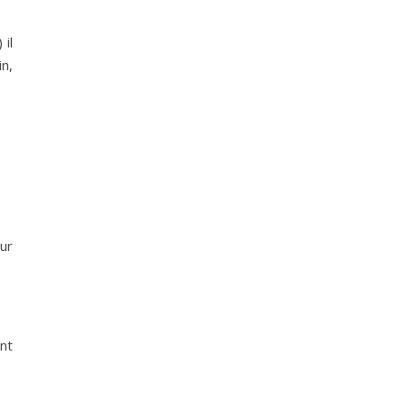
 il
in,
our
nt