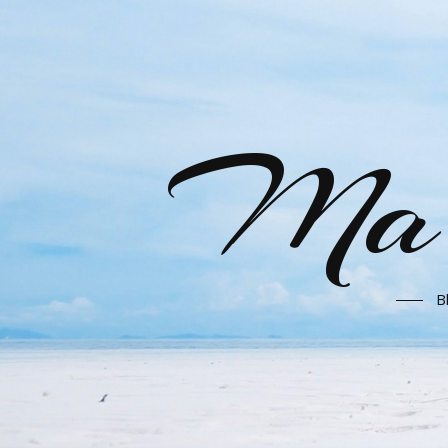
Ma l
B