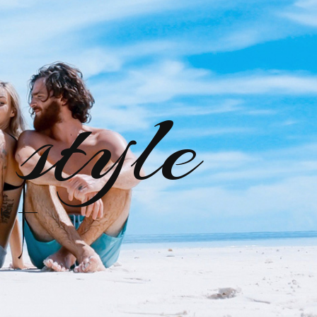
style
le