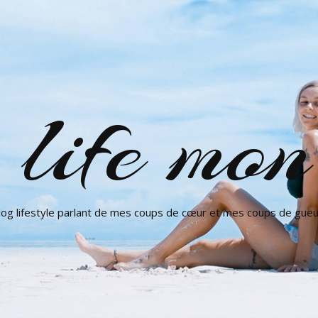
ife mon 
log lifestyle parlant de mes coups de cœur et mes coups de gueu