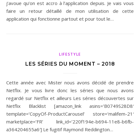
j’avoue qu’on est accro à l’application depuis. Je vais vous
faire un retour détaillé de mon utilisation de cette
application qui fonctionne partout et pour tout le…
LIFESTYLE
LES SÉRIES DU MOMENT – 2018
Cette année avec Mister nous avons décidé de prendre
Netflix. Je vous livre donc les séries que nous avons
regardé sur Netflix et ailleurs Les séries découvertes sur
Netflix Blacklist [amazon_link asins=’B0749S28D8′
template=’CopyOf-ProductCarousel’ store=’malifem-21′
marketplace=’FR’ link_id=’220f194e-b694-11e8-b6fb-
a364204655a6′] Le fugitif Raymond Reddington…