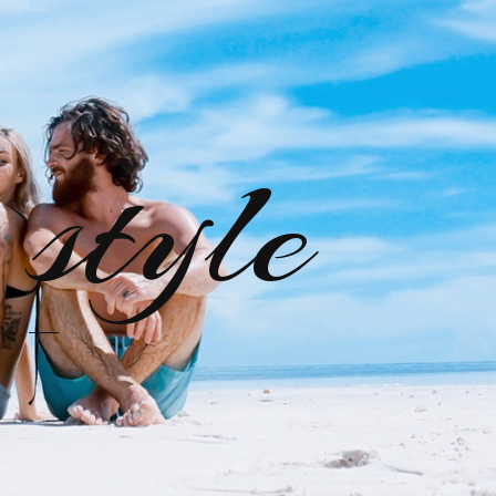
style
le