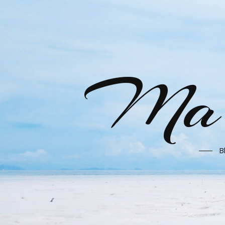
Ma l
B