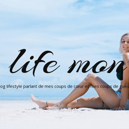
ife mon 
log lifestyle parlant de mes coups de cœur et mes coups de gueu